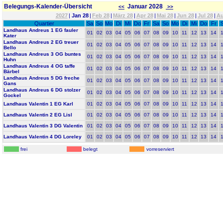
Belegungs-Kalender-Übersicht
Januar 2028
<<
>>
2027
|
Jan 28
|
Feb 28
|
März 28
|
Apr 28
|
Mai 28
|
Jun 28
|
Jul 28
|
Au
Quartier
Sa
So
Mo
Di
Mi
Do
Fr
Sa
So
Mo
Di
Mi
Do
Fr
Landhaus Andreus 1 EG fauler
01
02
03
04
05
06
07
08
09
10
11
12
13
14
Kater
Landhaus Andreus 2 EG treuer
01
02
03
04
05
06
07
08
09
10
11
12
13
14
Bello
Landhaus Andreus 3 OG buntes
01
02
03
04
05
06
07
08
09
10
11
12
13
14
Huhn
Landhaus Andreus 4 OG taffe
01
02
03
04
05
06
07
08
09
10
11
12
13
14
Bärbel
Landhaus Andreus 5 DG freche
01
02
03
04
05
06
07
08
09
10
11
12
13
14
Gans
Landhaus Andreus 6 DG stolzer
01
02
03
04
05
06
07
08
09
10
11
12
13
14
Gockel
Landhaus Valentin 1 EG Karl
01
02
03
04
05
06
07
08
09
10
11
12
13
14
Landhaus Valentin 2 EG Lisl
01
02
03
04
05
06
07
08
09
10
11
12
13
14
Landhaus Valentin 3 DG Valentin
01
02
03
04
05
06
07
08
09
10
11
12
13
14
Landhaus Valentin 4 DG Loreley
01
02
03
04
05
06
07
08
09
10
11
12
13
14
frei
belegt
vorreserviert