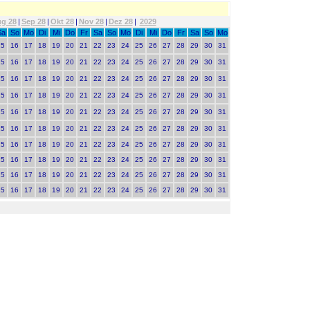
g 28
|
Sep 28
|
Okt 28
|
Nov 28
|
Dez 28
|
2029
Sa
So
Mo
Di
Mi
Do
Fr
Sa
So
Mo
Di
Mi
Do
Fr
Sa
So
Mo
15
16
17
18
19
20
21
22
23
24
25
26
27
28
29
30
31
15
16
17
18
19
20
21
22
23
24
25
26
27
28
29
30
31
15
16
17
18
19
20
21
22
23
24
25
26
27
28
29
30
31
15
16
17
18
19
20
21
22
23
24
25
26
27
28
29
30
31
15
16
17
18
19
20
21
22
23
24
25
26
27
28
29
30
31
15
16
17
18
19
20
21
22
23
24
25
26
27
28
29
30
31
15
16
17
18
19
20
21
22
23
24
25
26
27
28
29
30
31
15
16
17
18
19
20
21
22
23
24
25
26
27
28
29
30
31
15
16
17
18
19
20
21
22
23
24
25
26
27
28
29
30
31
15
16
17
18
19
20
21
22
23
24
25
26
27
28
29
30
31