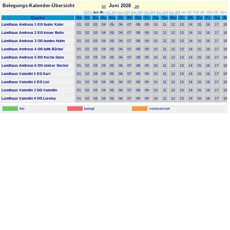
Belegungs-Kalender-Übersicht
Juni 2028
<<
>>
2027
|
Jun 28
|
Jul 28
|
Aug 28
|
Sep 28
|
Okt 28
|
Nov 28
|
Dez 28
|
Jan 29|
Feb 29|
März 29|
Apr 29
Quartier
Do
Fr
Sa
So
Mo
Di
Mi
Do
Fr
Sa
So
Mo
Di
Mi
Do
Fr
Sa
So
Landhaus Andreus 1 EG fauler Kater
01
02
03
04
05
06
07
08
09
10
11
12
13
14
15
16
17
18
Landhaus Andreus 2 EG treuer Bello
01
02
03
04
05
06
07
08
09
10
11
12
13
14
15
16
17
18
Landhaus Andreus 3 OG buntes Huhn
01
02
03
04
05
06
07
08
09
10
11
12
13
14
15
16
17
18
Landhaus Andreus 4 OG taffe Bärbel
01
02
03
04
05
06
07
08
09
10
11
12
13
14
15
16
17
18
Landhaus Andreus 5 DG freche Gans
01
02
03
04
05
06
07
08
09
10
11
12
13
14
15
16
17
18
Landhaus Andreus 6 DG stolzer Gockel
01
02
03
04
05
06
07
08
09
10
11
12
13
14
15
16
17
18
Landhaus Valentin 1 EG Karl
01
02
03
04
05
06
07
08
09
10
11
12
13
14
15
16
17
18
Landhaus Valentin 2 EG Lisl
01
02
03
04
05
06
07
08
09
10
11
12
13
14
15
16
17
18
Landhaus Valentin 3 DG Valentin
01
02
03
04
05
06
07
08
09
10
11
12
13
14
15
16
17
18
Landhaus Valentin 4 DG Loreley
01
02
03
04
05
06
07
08
09
10
11
12
13
14
15
16
17
18
frei
belegt
vorreserviert