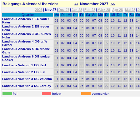
Belegungs-Kalender-Übersicht
November 2027
<<
>>
2026
|
Nov 27
|
Dez 27
|
Jan 28
|
Feb 28
|
März 28
|
Apr 28
|
Mai 28
|
J
Quartier
Mo
Di
Mi
Do
Fr
Sa
So
Mo
Di
Mi
Do
Fr
Sa
So
Landhaus Andreus 1 EG fauler
01
02
03
04
05
06
07
08
09
10
11
12
13
14
Kater
Landhaus Andreus 2 EG treuer
01
02
03
04
05
06
07
08
09
10
11
12
13
14
Bello
Landhaus Andreus 3 OG buntes
01
02
03
04
05
06
07
08
09
10
11
12
13
14
Huhn
Landhaus Andreus 4 OG taffe
01
02
03
04
05
06
07
08
09
10
11
12
13
14
Bärbel
Landhaus Andreus 5 DG freche
01
02
03
04
05
06
07
08
09
10
11
12
13
14
Gans
Landhaus Andreus 6 DG stolzer
01
02
03
04
05
06
07
08
09
10
11
12
13
14
Gockel
Landhaus Valentin 1 EG Karl
01
02
03
04
05
06
07
08
09
10
11
12
13
14
Landhaus Valentin 2 EG Lisl
01
02
03
04
05
06
07
08
09
10
11
12
13
14
Landhaus Valentin 3 DG Valentin
01
02
03
04
05
06
07
08
09
10
11
12
13
14
Landhaus Valentin 4 DG Loreley
01
02
03
04
05
06
07
08
09
10
11
12
13
14
frei
belegt
vorreserviert