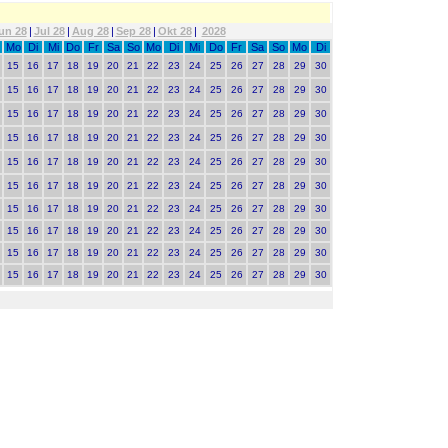
un 28
|
Jul 28
|
Aug 28
|
Sep 28
|
Okt 28
|
2028
Mo
Di
Mi
Do
Fr
Sa
So
Mo
Di
Mi
Do
Fr
Sa
So
Mo
Di
15
16
17
18
19
20
21
22
23
24
25
26
27
28
29
30
15
16
17
18
19
20
21
22
23
24
25
26
27
28
29
30
15
16
17
18
19
20
21
22
23
24
25
26
27
28
29
30
15
16
17
18
19
20
21
22
23
24
25
26
27
28
29
30
15
16
17
18
19
20
21
22
23
24
25
26
27
28
29
30
15
16
17
18
19
20
21
22
23
24
25
26
27
28
29
30
15
16
17
18
19
20
21
22
23
24
25
26
27
28
29
30
15
16
17
18
19
20
21
22
23
24
25
26
27
28
29
30
15
16
17
18
19
20
21
22
23
24
25
26
27
28
29
30
15
16
17
18
19
20
21
22
23
24
25
26
27
28
29
30