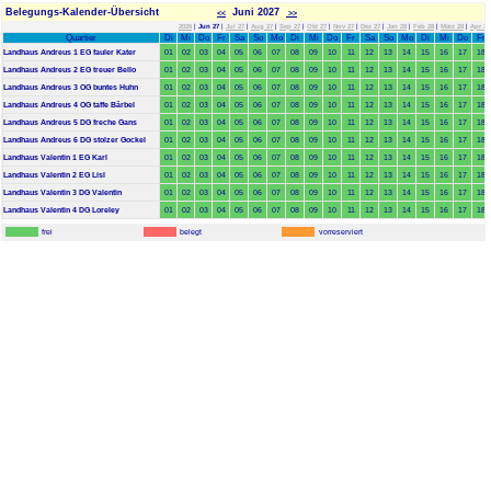
Belegungs-Kalender-Übersicht
Juni 2027
<<
>>
2026
|
Jun 27
|
Jul 27
|
Aug 27
|
Sep 27
|
Okt 27
|
Nov 27
|
Dez 27
|
Jan 28
|
Feb 28
|
März 28
|
Apr 28
Quartier
Di
Mi
Do
Fr
Sa
So
Mo
Di
Mi
Do
Fr
Sa
So
Mo
Di
Mi
Do
Fr
Landhaus Andreus 1 EG fauler Kater
01
02
03
04
05
06
07
08
09
10
11
12
13
14
15
16
17
18
Landhaus Andreus 2 EG treuer Bello
01
02
03
04
05
06
07
08
09
10
11
12
13
14
15
16
17
18
Landhaus Andreus 3 OG buntes Huhn
01
02
03
04
05
06
07
08
09
10
11
12
13
14
15
16
17
18
Landhaus Andreus 4 OG taffe Bärbel
01
02
03
04
05
06
07
08
09
10
11
12
13
14
15
16
17
18
Landhaus Andreus 5 DG freche Gans
01
02
03
04
05
06
07
08
09
10
11
12
13
14
15
16
17
18
Landhaus Andreus 6 DG stolzer Gockel
01
02
03
04
05
06
07
08
09
10
11
12
13
14
15
16
17
18
Landhaus Valentin 1 EG Karl
01
02
03
04
05
06
07
08
09
10
11
12
13
14
15
16
17
18
Landhaus Valentin 2 EG Lisl
01
02
03
04
05
06
07
08
09
10
11
12
13
14
15
16
17
18
Landhaus Valentin 3 DG Valentin
01
02
03
04
05
06
07
08
09
10
11
12
13
14
15
16
17
18
Landhaus Valentin 4 DG Loreley
01
02
03
04
05
06
07
08
09
10
11
12
13
14
15
16
17
18
frei
belegt
vorreserviert