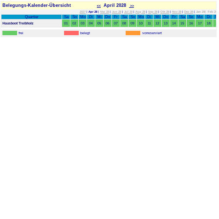
Belegungs-Kalender-Übersicht
April 2028
<<
>>
2027
|
Apr 28
|
Mai 28
|
Jun 28
|
Jul 28
|
Aug 28
|
Sep 28
|
Okt 28
|
Nov 28
|
Dez 28
|
Jan 29|
Feb 29|
Quartier
Sa
So
Mo
Di
Mi
Do
Fr
Sa
So
Mo
Di
Mi
Do
Fr
Sa
So
Mo
Di
M
Hausboot Treibholz
01
02
03
04
05
06
07
08
09
10
11
12
13
14
15
16
17
18
1
frei
belegt
vorreserviert