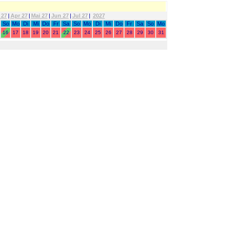
 27
|
Apr 27
|
Mai 27
|
Jun 27
|
Jul 27
|
2027
So
Mo
Di
Mi
Do
Fr
Sa
So
Mo
Di
Mi
Do
Fr
Sa
So
Mo
16
17
18
19
20
21
22
23
24
25
26
27
28
29
30
31