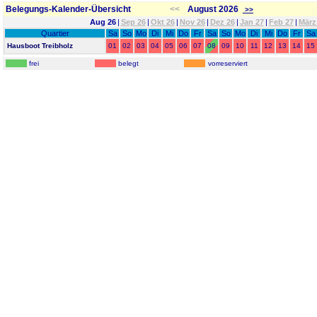
Belegungs-Kalender-Übersicht
<<
August 2026
>>
Aug 26
|
Sep 26
|
Okt 26
|
Nov 26
|
Dez 26
|
Jan 27
|
Feb 27
|
März
Quartier
Sa
So
Mo
Di
Mi
Do
Fr
Sa
So
Mo
Di
Mi
Do
Fr
Sa
Hausboot Treibholz
01
02
03
04
05
06
07
08
09
10
11
12
13
14
15
frei
belegt
vorreserviert