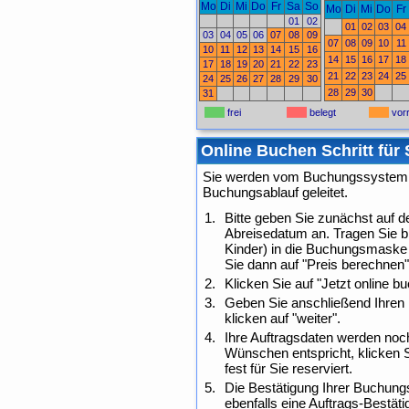
Mo
Di
Mi
Do
Fr
Sa
So
Mo
Di
Mi
Do
Fr
01
02
01
02
03
04
03
04
05
06
07
08
09
07
08
09
10
11
10
11
12
13
14
15
16
14
15
16
17
18
17
18
19
20
21
22
23
21
22
23
24
25
24
25
26
27
28
29
30
28
29
30
31
frei
belegt
vorr
Online Buchen Schritt für 
Sie werden vom Buchungssystem Sc
Buchungsablauf geleitet.
Bitte geben Sie zunächst auf 
Abreisedatum an. Tragen Sie b
Kinder) in die Buchungsmaske 
Sie dann auf "Preis berechnen"
Klicken Sie auf "Jetzt online 
Geben Sie anschließend Ihren 
klicken auf "weiter".
Ihre Auftragsdaten werden no
Wünschen entspricht, klicken Si
fest für Sie reserviert.
Die Bestätigung Ihrer Buchungs
ebenfalls eine Auftrags-Bestät